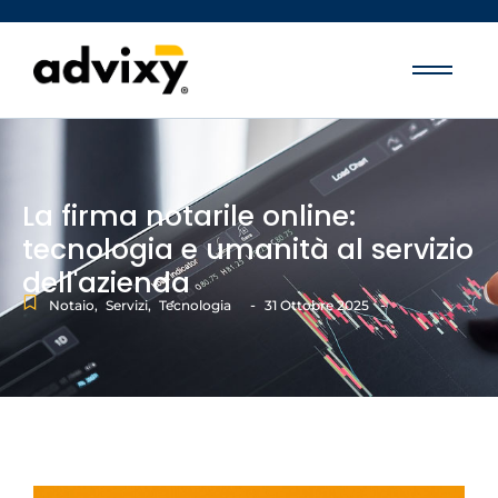
La firma notarile online:
tecnologia e umanità al servizio
dell'azienda
-
-
Notaio
,
Servizi
,
Tecnologia
31 Ottobre 2025