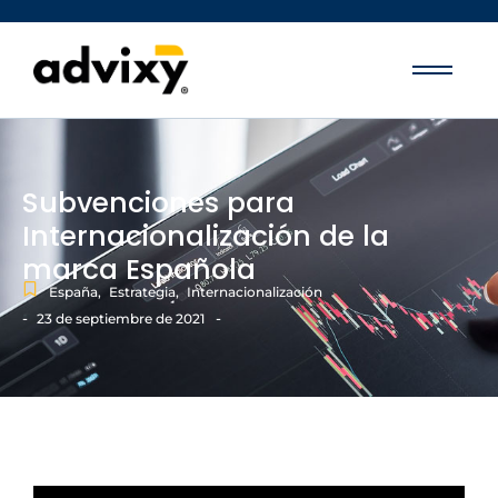
Subvenciones para
Internacionalización de la
marca Española
España
,
Estrategia
,
Internacionalización
-
-
23 de septiembre de 2021